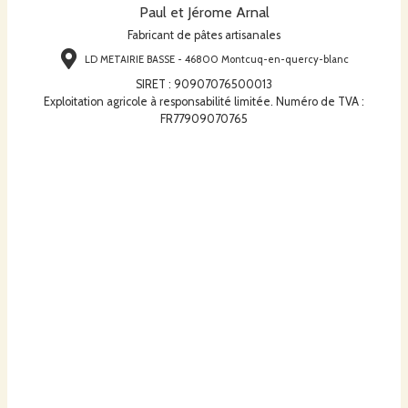
Paul et Jérome Arnal
Fabricant de pâtes artisanales
LD METAIRIE BASSE - 46800 Montcuq-en-quercy-blanc
SIRET
:
90907076500013
Exploitation agricole à responsabilité limitée. Numéro de TVA :
FR77909070765