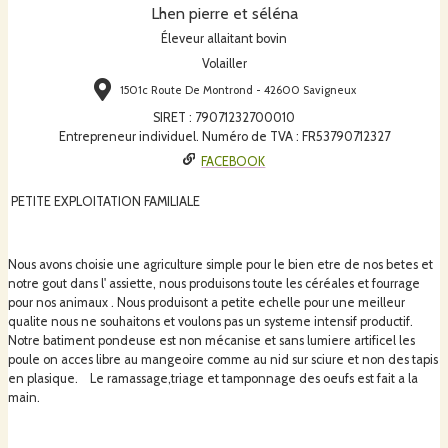
Lhen pierre et séléna
Éleveur allaitant bovin
Volailler
1501c Route De Montrond - 42600 Savigneux
SIRET
:
79071232700010
Entrepreneur individuel. Numéro de TVA : FR53790712327
FACEBOOK
PETITE EXPLOITATION FAMILIALE
Nous avons choisie une agriculture simple pour le bien etre de nos betes et
notre gout dans l' assiette, nous produisons toute les céréales et fourrage
pour nos animaux . Nous produisont a petite echelle pour une meilleur
qualite nous ne souhaitons et voulons pas un systeme intensif productif.
Notre batiment pondeuse est non mécanise et sans lumiere artificel les
poule on acces libre au mangeoire comme au nid sur sciure et non des tapis
en plasique. Le ramassage,triage et tamponnage des oeufs est fait a la
main.