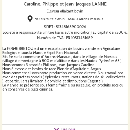
Caroline, Philippe et Jean-Jacques LANNE
Éleveur allaitant bovin
90 bis route d'Azun - 65400 Arrens-marsous
SIRET
:
51348168900026
Société à responsabilité limitée (sans autre indication) au capital de 7500 €.
Numéro de TVA : FR 10513481689
La FERME BRETOU est une exploitation de bovins viande en Agriculture
Biologique, sous la Marque Esprit Parc National.
Située sur la commune d' Arrens-Marsous , dans le villlage de Marsous
(village de montagne à 800 m d'altitude dans les Hautes-Pyrénées 65 ).
Nous sommes 3 associés Philippe, Jean-Jacques,Caroline.
Nous élevons des bovins de race Blonde d'Aquitaine, Angus.
Nous commercialisons notre production en vente directe. Nous travaillons
avec des professionnels ( épiceries, restaurants, stations de ski, collectivités
), et particuliers ( livraison à domicile et distributions Cagette ).
La viande se présente sous forme fraîche ou surgelée, en produits secs ou
en conserves de plats cuisinés.
Lire plus