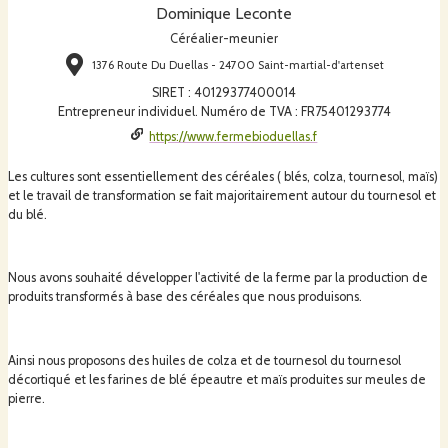
Dominique Leconte
Céréalier-meunier
1376 Route Du Duellas - 24700 Saint-martial-d'artenset
SIRET
:
40129377400014
Entrepreneur individuel. Numéro de TVA : FR75401293774
https://www.fermebioduellas.f
Les cultures sont essentiellement des céréales ( blés, colza, tournesol, maïs)
et le travail de transformation se fait majoritairement autour du tournesol et
du blé.
Nous avons souhaité développer l'activité de la ferme par la production de
produits transformés à base des céréales que nous produisons.
Ainsi nous proposons des huiles de colza et de tournesol du tournesol
décortiqué et les farines de blé épeautre et maïs produites sur meules de
pierre.