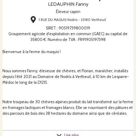
LEDAUPHIN Fanny
Éleveur caprin
1 RUE DU MAQUIS Nodris - 33180 Vertheuil
SIRET
:
90519739800019
Groupement agricole d'exploitation en commun (GAEC) au capital de
35800 €. Numéro de TVA : FR91905197398
Bienvenue à la ferme du maquis !
Nous sommes Fanny, éleveuse de chèvres, et Florian, maraîcher, installés
depuis l'été 2021 au Domaine de Nodris à Vertheuil, à 10 km de Lesparre-
Médoc le long de la D1215.
Notre troupeau de 30 chèvres alpines produit du lait transformé sur la ferme
en fromages lactiques et fromages blancs. Elle se nourrissent des pâtures et
des parcours de bois des 38 hectares du domaine ainsi que de céréales.
Notre production saisonnée de légumes diversifiés se fait tout au long de
Lire plus