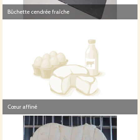
Bûchette cendrée fraîche
Cœur affiné