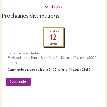
Lire plus
Prochaines distributions
L'année 2023 était une année de transition. Beaucoup de temps et
d'énergie consacré à la mise en place des clôtures pour les bovins,
des haies, la réfaction des tunnels pour le maraichage, la mise en
place des réseaux d'eau pour arroser les légumes. L'année 2024 va
mercredi
permettre de se pencher mieux encore sur la production et aussi la
12
communication une fois intégrés de nouveaux produits au magasin.
août
La Ferme Saint-André
Magasin de la Ferme Saint-André - 43 route d'Aspach - 68700
La philosophie du projet : développer une agriculture diversifiée et
Cernay
durable, cohérente économiquement, forte humainement.
Commande ouverte du
hier à 0h00
au
lundi 10 août à 23h59
- diversifiée car je ne me voyais pas avoir enfermé dans un seul type
Commander
de production, alors que justement l'agriculture est riche de sa
diversité et que nos besoins alimentaires sont très variés!
- durable : la ferme est certifiée en agriculture biologique sur toutes
ses productions. Les légumes sont conduits en maraichage sol