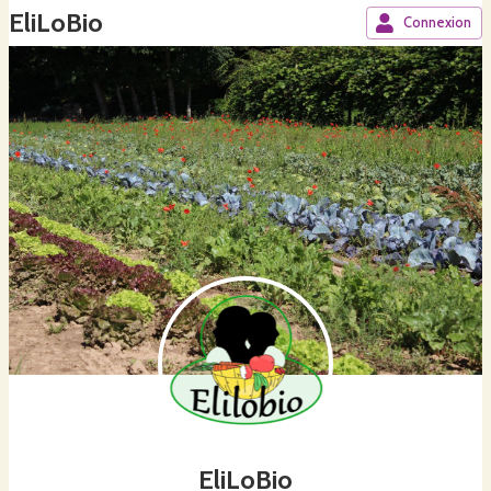
EliLoBio
Connexion
EliLoBio