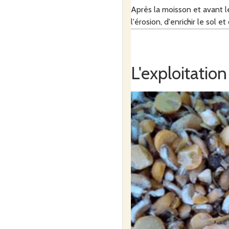
Après la moisson et avant l
l'érosion, d'enrichir le sol et
Afin de favoriser la faune
L'exploitation
A la ferme, je stocke ma réc
Le mélange pondeuse est un
Le tournesol, apprécié par u
vitamines.
Vente directe à la ferme sur