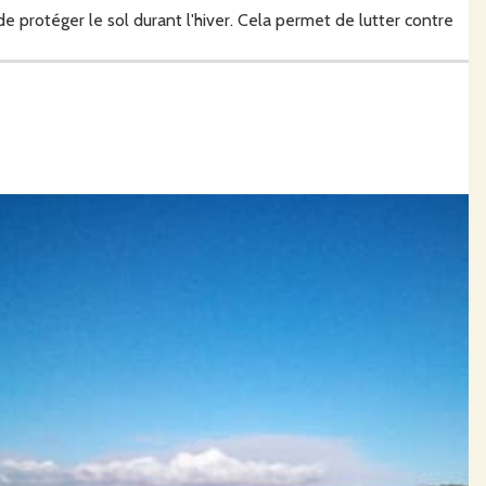
 protéger le sol durant l'hiver. Cela permet de lutter contre
s.
nts.
ne santé toute l'année et ainsi assurer une ponte constante.
n période hivernale, il est très riche en énergies et