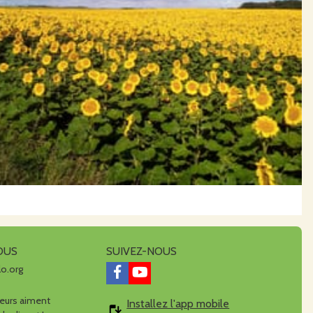
OUS
SUIVEZ-NOUS
lo.org
urs aiment
Installez l'app mobile