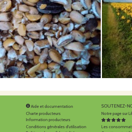
SOUTENEZ-N
Aide et documentation
Charte producteurs
Notre page sur Li
Information producteurs
Conditions générales d'utilisation
Les consommate