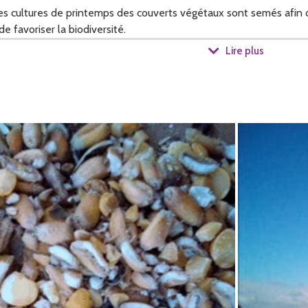
es cultures de printemps des couverts végétaux sont semés afin de
 de favoriser la biodiversité.
Lire plus
 sauvage, des bandes enherbées sont présentes au bord des champ
olte pour ensuite l'ensacher et vous proposer les différents alime
 mélange complet et équilibré pour que vos poules soient en bon
n bon nombre d'oiseaux apporte une alimentation riche. Essentiel e
 réservation.