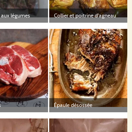
 aux légumes
Collier et poitrine d'agneau
s
Épaule désossée