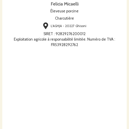
Felicia Micaelli
Éleveuse porcine
Charcutière
L'AGHJA - 20227 Ghisoni
SIRET
:
92829276200012
Exploitation agricole à responsabilité limitée. Numéro de TVA :
FR53928292762