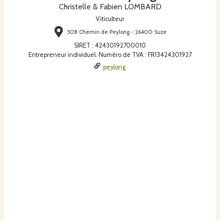
Christelle & Fabien LOMBARD
Viticulteur
508 Chemin de Peylong - 26400 Suze
SIRET
:
42430192700010
Entrepreneur individuel. Numéro de TVA : FR13424301927
peylong