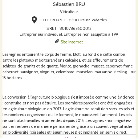
Sébastien BRU
Viticulteur
LD LE CROUZET - 11600 Fraisse-cabardes
SIRET
:
80107867600013
Entrepreneur individuel. Entreprise non assujettie à TVA
Site Internet
Les vignes entourent le corps de ferme, blotti au fond de cette combe
entre les plateaux méditerranéens calcaires, et les affleurements de
schistes, de granits et de quartz. Merlot, grenache, muscat, cabernet-franc,
cabernet-sauvignon, viognier, colombard, marselan, marsanne, riesling... sur
15 hectares.
La conversion à l'agriculture biologique s'est imposée comme une évidence
: construire et non pas détruire. Les premières parcelles ont été engagées
en agriculture biologique en 2013. L'agriculture ne serait rien sans les sols et
les nombreux organismes qui le forment, le nourrissent, l’animent. Les sols
ne sont plus travaillés ni amendés depuis 2015. Les vignes -non irriguées-
sont enherbées de manière permanente grâce à un couvert végétal riche
en biodiversité (céréales et légumineuses) et implanté en semis direct.