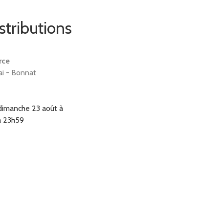
stributions
rce
ai - Bonnat
dimanche 23 août à
à 23h59