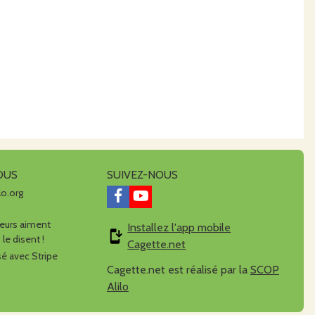
OUS
SUIVEZ-NOUS
lo.org
urs aiment
Installez l'app mobile
 le disent !
Cagette.net
é avec Stripe
Cagette.net est réalisé par la
SCOP
Alilo