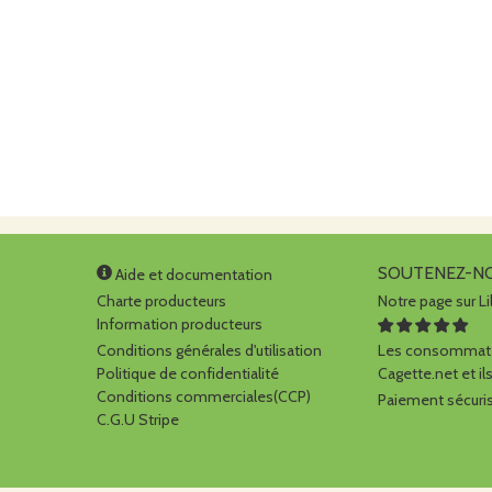
SOUTENEZ-N
Aide et documentation
Charte producteurs
Notre page sur Li
Information producteurs
Conditions générales d'utilisation
Les consommate
Politique de confidentialité
Cagette.net et ils
Conditions commerciales(CCP)
Paiement sécuris
C.G.U Stripe