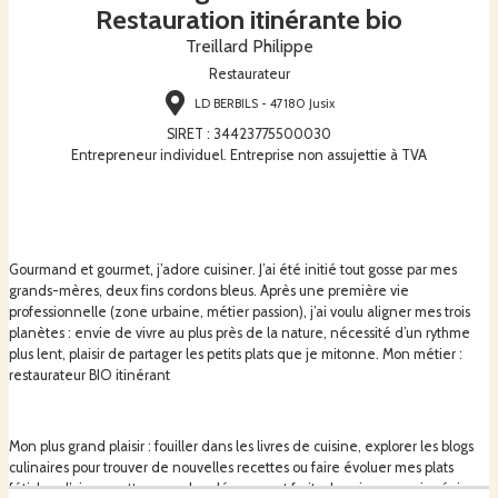
Restauration itinérante bio
Treillard Philippe
Restaurateur
LD BERBILS - 47180 Jusix
SIRET
:
34423775500030
Entrepreneur individuel. Entreprise non assujettie à TVA
Gourmand et gourmet, j’adore cuisiner. J’ai été initié tout gosse par mes
grands-mères, deux fins cordons bleus. Après une première vie
professionnelle (zone urbaine, métier passion), j’ai voulu aligner mes trois
planètes : envie de vivre au plus près de la nature, nécessité d’un rythme
plus lent, plaisir de partager les petits plats que je mitonne. Mon métier :
restaurateur BIO itinérant
Mon plus grand plaisir : fouiller dans les livres de cuisine, explorer les blogs
culinaires pour trouver de nouvelles recettes ou faire évoluer mes plats
fétiches. J’aime mettre en valeur légumes et fruits de saison, manier épices