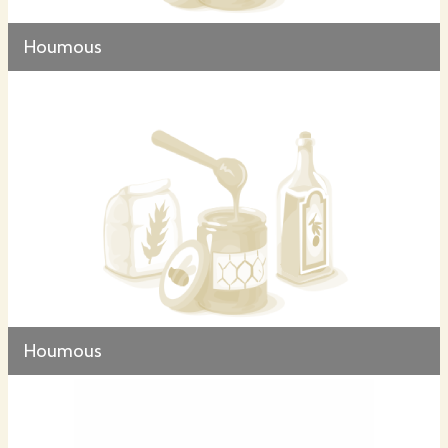
Houmous
Houmous