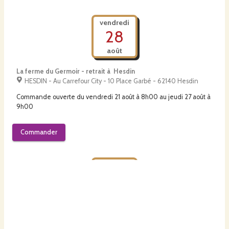
vendredi
28
août
La ferme du Germoir - retrait à Hesdin
HESDIN - Au Carrefour City - 10 Place Garbé - 62140 Hesdin
Commande ouverte du
vendredi 21 août à 8h00
au
jeudi 27 août à
9h00
Commander
vendredi
28
août
La ferme du Germoir - retrait à Fruges
Fruges - Cave de la Crem'hier - 2 rue de l'Eglise - 62310 Fruges