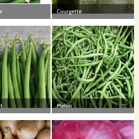
e
Courgette
rt
Melon