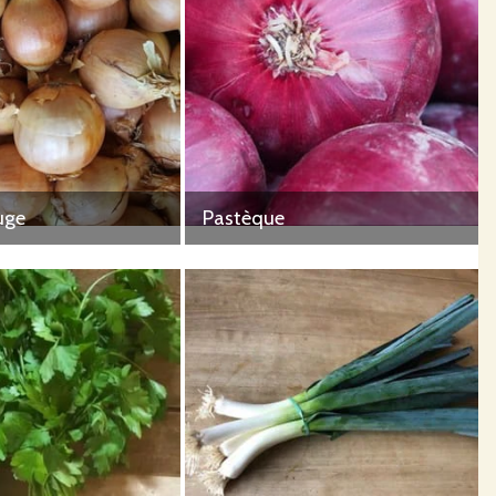
uge
Pastèque