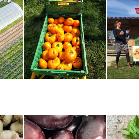
er
novembre au 1
mai, commandez et récupérez votre commande to
- 2 Rue De L'école
/17011
Agey
mercredi 12 août à
s jardins de Longecourt » sur maps et vous êtes arrivés !
à 23h59
notre site
http://lesjardinsdelongecourt.fr/
e
https://www.facebook.com/lesjardinsdelongecourt/