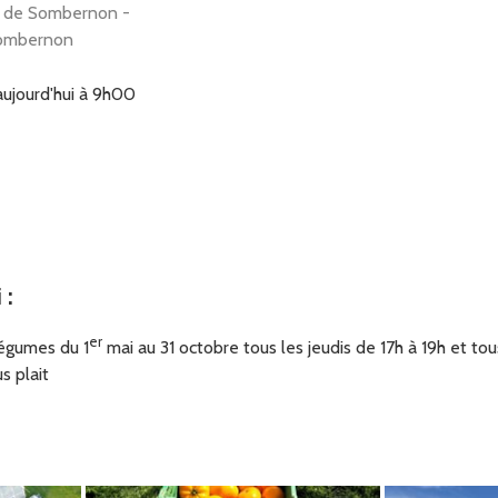
de Sombernon -
ombernon
aujourd'hui à 9h00
lly, Sombernon ou Plombières les Dijon? Complétez votre panier
 AMAP
://app.cagette.net/group/16996
ier pollien - 21320
i
:
n auxois
er
légumes du 1
mai au 31 octobre tous les jeudis de 17h à 19h et t
pp.cagette.net/group/16975
aujourd'hui à 9h00
s plait
ttp://app.cagette.net/group/17012