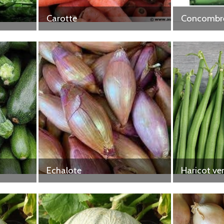
Carotte
Concombr
Echalote
Haricot ve