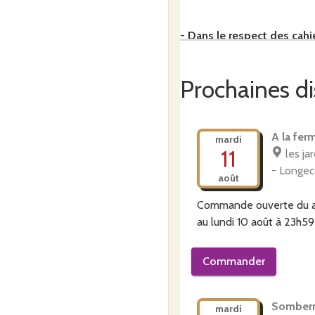
-
Dans le respect des cahi
Prochaines di
-
Dans le respect de notre
travail superficiel du sol.
A la fer
mardi
11
les ja
-
Dans le respect des resso
- Longec
août
font partie d'un système qui
Commande ouverte du
au
lundi 10 août à 23h59
-
Frais et de saison
, les lé
Commander
-
Circuit court et vente dir
Somber
mardi