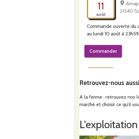
11
Amap 
21540 S
août
FRAIS BIO ET LOCAL
Commande ouverte du
au
lundi 10 août à 23h59
Vous êtes amapie
n à Poui
distributions
Commander
Pouilly
mercredi
Le mardi à Sombernon
http
12
Le pan
Retrouvez-nous auss
Pouilly e
août
A la ferme : retrouvez nos 
Le mercredi Pouilly
http://a
Commande ouverte du
marché et choisir ce qu’il vou
au
lundi 10 août à 23h59
L'exploitation
Le vendredi à Plombières
h
Commander