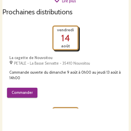
Lire plus
Ma nouvelle production est née ainsi, de l'envie de prendre soin du vivant
au jardin.
Prochaines distributions
En parallèle j'anime des cours et stages, pour permettre à chacun.e de
vendredi
découvrir la poterie !
14
août
La cagette de Nouvoitou
PETALE - La Basse Servatte - 35410 Nouvoitou
Commande ouverte du
dimanche 9 août à 0h00
au
jeudi 13 août à
14h00
Commander
vendredi
21
août