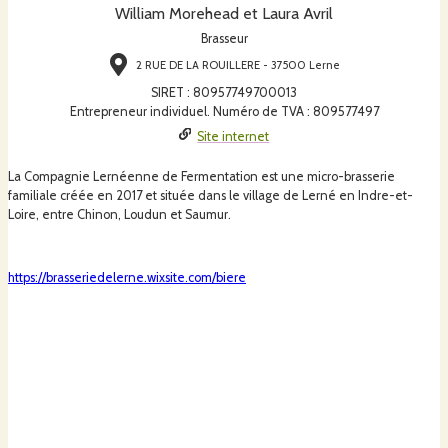
William Morehead et Laura Avril
Brasseur
2 RUE DE LA ROUILLERE - 37500 Lerne
SIRET
:
80957749700013
Entrepreneur individuel. Numéro de TVA : 809577497
Site internet
La Compagnie Lernéenne de Fermentation est une micro-brasserie
familiale créée en 2017 et située dans le village de Lerné en Indre-et-
Loire, entre Chinon, Loudun et Saumur.
https://brasseriedelerne.wixsite.com/biere