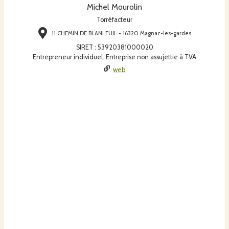
Michel Mourolin
Torréfacteur
11 CHEMIN DE BLANLEUIL - 16320 Magnac-les-gardes
SIRET
:
53920381000020
Entrepreneur individuel. Entreprise non assujettie à TVA
web