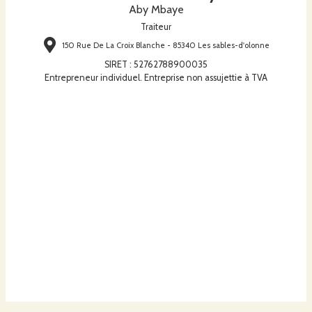
Aby Mbaye
Traiteur
150 Rue De La Croix Blanche - 85340 Les sables-d'olonne
SIRET
:
52762788900035
Entrepreneur individuel. Entreprise non assujettie à TVA