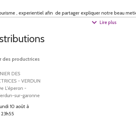
risme , experientiel afin de partager expliquer notre beau meti
ncerts...)
Lire plus
stributions
et culture (ou agri -culture...)
r des productrices
e , en partenariat avec nos colegues producteurs... d où la cagette
NIER DES
TRICES - VERDUN
De L'éperon -
erdun-sur-garonne
lundi 10 août à
à 23h55