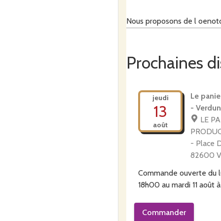
Nous proposons de l oenotou
(expositions, yoga, rando, co
Prochaines di
Nous sommes tourné vers Art 
Le panie
jeudi
13
- Verdun
et aimons travailler ensembl
LE PA
août
PRODUC
- Place 
82600 V
Commande ouverte du
18h00
au
mardi 11 août 
Commander