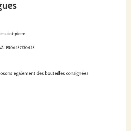
gues
e-saint-pierre
 TVA : FR06437730443
posons egalement des bouteilles consignées