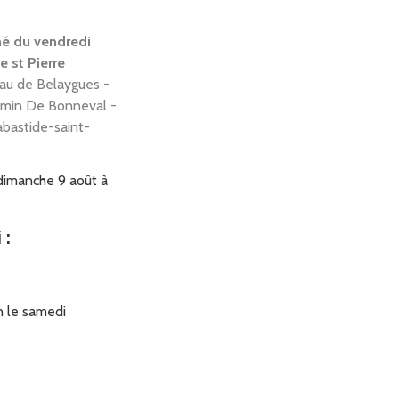
hé du vendredi
e st Pierre
au de Belaygues -
min De Bonneval -
bastide-saint-
dimanche 9 août à
ût à 23h59
i
:
n le samedi