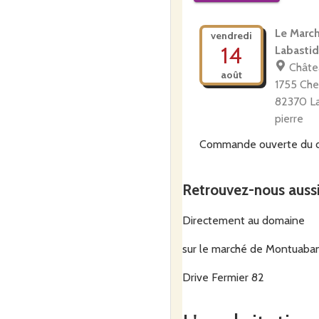
Le Marc
vendredi
14
Labastid
Châte
août
1755 Che
82370 La
pierre
Commande ouverte du
0h00
au
mercredi 12 ao
Retrouvez-nous auss
Commander
Directement au domaine
sur le marché de Montuaba
Drive Fermier 82