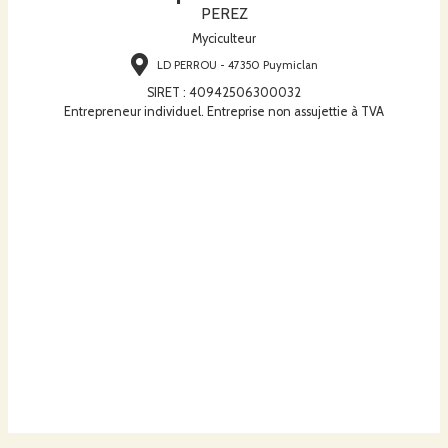
PEREZ
Myciculteur
LD PERROU - 47350 Puymiclan
SIRET
:
40942506300032
Entrepreneur individuel. Entreprise non assujettie à TVA