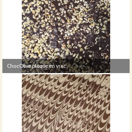
ChocOlive plaque en vrac