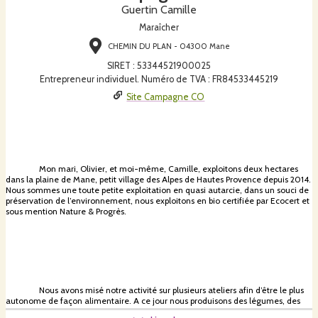
Guertin Camille
Maraîcher
CHEMIN DU PLAN - 04300 Mane
SIRET
:
53344521900025
Entrepreneur individuel. Numéro de TVA : FR84533445219
Site Campagne CO
Mon mari, Olivier, et moi-même, Camille, exploitons deux hectares
dans la plaine de Mane, petit village des Alpes de Hautes Provence depuis 2014.
Nous sommes une toute petite exploitation en quasi autarcie, dans un souci de
préservation de l’environnement, nous exploitons en bio certifiée par Ecocert et
sous mention Nature & Progrès.
Nous avons misé notre activité sur plusieurs ateliers afin d’être le plus
autonome de façon alimentaire. A ce jour nous produisons des légumes, des
fruits, des céréales, du porc, des poules et des poulets.