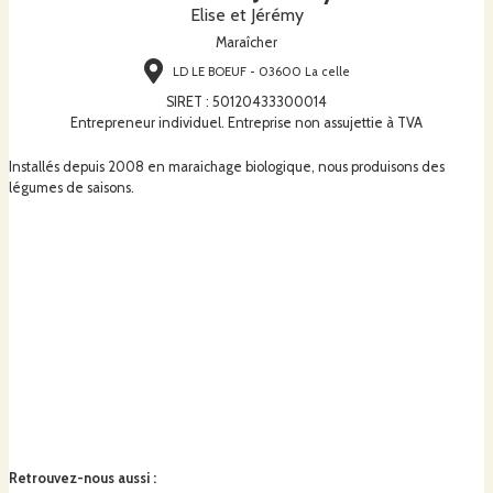
Elise et Jérémy
Maraîcher
LD LE BOEUF - 03600 La celle
SIRET
:
50120433300014
Entrepreneur individuel. Entreprise non assujettie à TVA
Installés depuis 2008 en maraichage biologique, nous produisons des
légumes de saisons.
Retrouvez-nous aussi
: