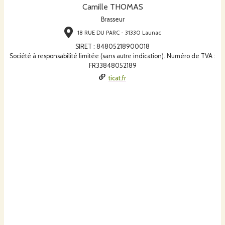
Camille THOMAS
Brasseur
18 RUE DU PARC - 31330 Launac
SIRET
:
84805218900018
Société à responsabilité limitée (sans autre indication). Numéro de TVA :
FR33848052189
ticat.fr