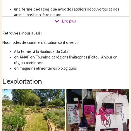
une
ferme pédagogique
avec des ateliers découvertes et des
animations bien-être nature.
Lire plus
Retrouvez-nous aussi
:
Notre production est certifiée en agriculture biologique et sous
Nos modes de commercialisation sont divers :
mention Nature et Progrès et nous avons créé cette ferme en
2009.
A la ferme, à la Boutique du Cabri
en AMAP en Touraine et régions limitrophes (Poitou, Anjou) en
région parisienne
en magasins alimentaires biologiques
La Boutique du Cabri est notre lieu de vente
, à la ferme mais aussi sur vos
lieux de rencontre, ou par correspondance.......
L'exploitation
Contactez-nous pour toute commande groupée, pour vos
cadeaux d'entreprises.
Nous pouvons vous proposez différentes solutions de coffrets
et assortiments adaptés à vos clients et à vos budgets.