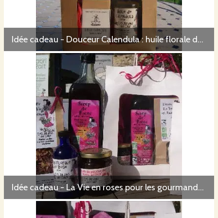
Idée cadeau - Douceur Calendula : huile florale de calendula - savon karité-calendula - Nature et Progrès
Idée cadeau - La Vie en roses pour les gourmands: (sirop de rose 25cl - confit de pétales de rose)