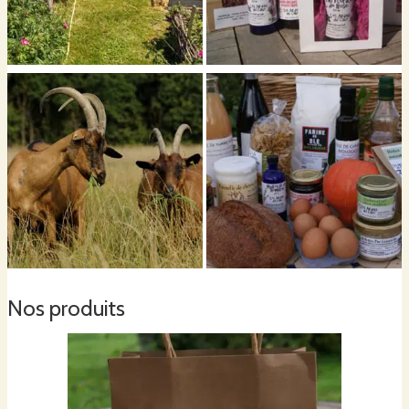
A la Boutique du Cabri, vous trouvez des produits bio et locaux, une épicerie
pour tous les jours : produits secs, cosmétiques naturels, jus, sirop, vins et
bières....et des produits frais (sur commande) légumes de saison, pain,
volailles, produits laitiers.
Les jours et heures d'ouverture à la Ferme :
En saison de février à novembre ouvert du lundi au samedi de 9h30 à 12h
En période hivernale : ouvert mercredi, samedi 9h30 à 12h
Nos produits
La Boutique du Cabri est fermée dimanche et les jours fériés. pendant les
vacances de Noël.