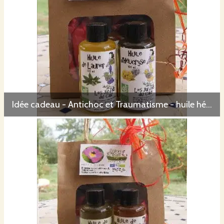
Idée cadeau - Antichoc et Traumatisme - huile hélicryse + huile laurier noble