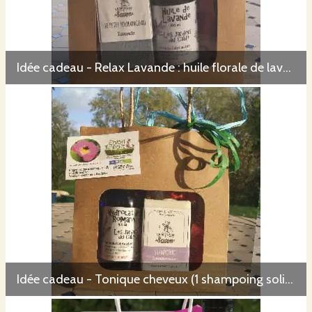
Idée cadeau - Relax Lavande : huile florale de lavande - savon lavandin - Nature et Progrès
Idée cadeau - Tonique cheveux (1 shampoing solide - 1 hydrolat romarin) Nature et Progrès