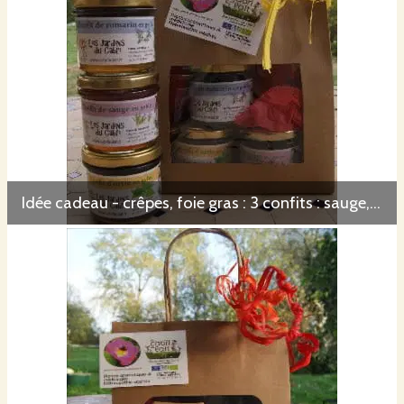
Idée cadeau - crêpes, foie gras : 3 confits : sauge, romarin, ortie