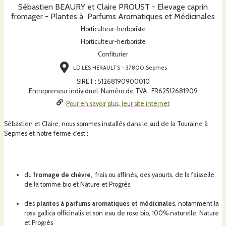
Sébastien BEAURY et Claire PROUST - Elevage caprin
fromager - Plantes à Parfums Aromatiques et Médicinales
Horticulteur-herboriste
Horticulteur-herboriste
Confiturier
LD LES HERAULTS - 37800 Sepmes
SIRET
:
51268190900010
Entrepreneur individuel. Numéro de TVA : FR62512681909
Pour en savoir plus, leur site internet
Sébastien et Claire, nous sommes installés dans le sud de la Touraine à
Sepmes et notre ferme c'est :
du
fromage de chèvre
, frais ou affinés, des yaourts, de la faisselle,
de la tomme bio et Nature et Progrès
des
plantes à parfums aromatiques et médicinales
, notamment la
rosa gallica officinalis et son eau de rose bio, 100% naturelle, Nature
et Progrès