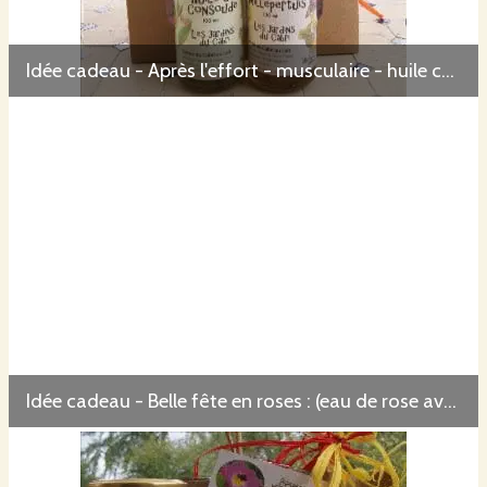
Idée cadeau - Après l'effort - musculaire - huile consoude + huile millepertuis
Idée cadeau - Belle fête en roses : (eau de rose avec spray - huile florale à la rose)