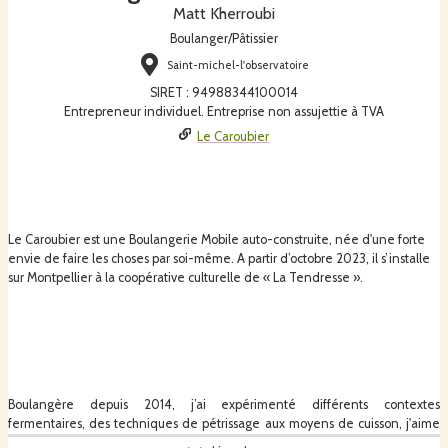
Matt Kherroubi
Boulanger/Pâtissier
Saint-michel-l'observatoire
SIRET
:
94988344100014
Entrepreneur individuel. Entreprise non assujettie à TVA
Le Caroubier
Le Caroubier est une Boulangerie Mobile auto-construite, née d'une forte
envie de faire les choses par soi-même. A partir d’octobre 2023, il s’installe
sur Montpellier à la coopérative culturelle de « La Tendresse ».
Boulangère depuis 2014, j’ai expérimenté différents
contextes
fermentaires, de
s
techniques de pétrissage aux moyens de cuisson, j'aime
travailler un pain « tout-terrain ». Je suis attachée à une éthique éco-