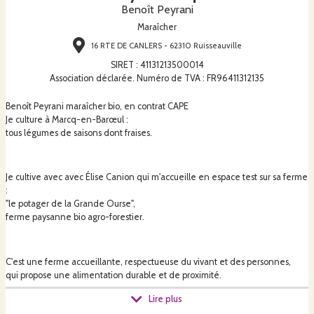
Benoît Peyrani
Maraîcher
16 RTE DE CANLERS - 62310 Ruisseauville
SIRET
:
41131213500014
Association déclarée. Numéro de TVA : FR96411312135
Benoît Peyrani maraîcher bio, en contrat CAPE
Je culture à Marcq-en-Barœul :
tous légumes de saisons dont fraises.
Je cultive avec avec Élise Canion qui m'accueille en espace test sur sa ferme
:
"le potager de la Grande Ourse",
ferme paysanne bio agro-forestier.
C'est une ferme accueillante, respectueuse du vivant et des personnes,
qui propose une alimentation durable et de proximité.
Lire plus