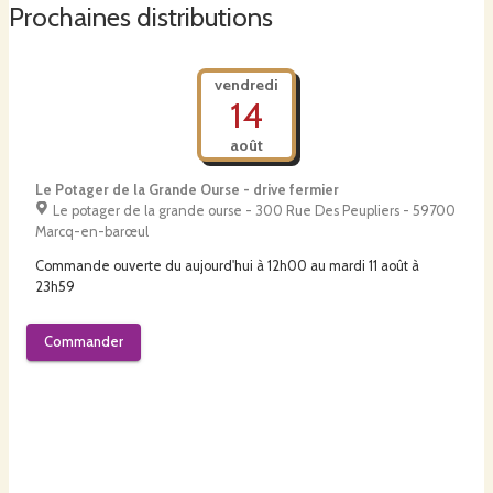
Mon projet est porté par l'association A Petit Pas.
Prochaines distributions
vendredi
14
août
Le Potager de la Grande Ourse - drive fermier
Le potager de la grande ourse - 300 Rue Des Peupliers - 59700
Marcq-en-barœul
Commande ouverte du
aujourd'hui à 12h00
au
mardi 11 août à
23h59
Commander
vendredi
14
août