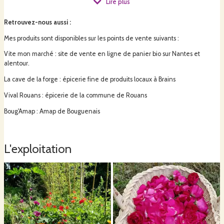
Lire plus
sèche en séchoir solaire, puis les conditionne sous forme de tisanes ou en
plantes simples. Je propose également des plants potagers et aromatiques
Retrouvez-nous aussi
:
au printemps.
Mes produits sont disponibles sur les points de vente suivants :
Vite mon marché : site de vente en ligne de panier bio sur Nantes et
alentour.
La cave de la forge : épicerie fine de produits locaux à Brains
J’ai fait le choix de cultiver une petite superficie et
manuellement
, dans un
Vival Rouans : épicerie de la commune de Rouans
souci de respect de l’environnement, et afin d’obtenir des produits de
hautes qualités
.
Boug'Amap : Amap de Bouguenais
L'exploitation