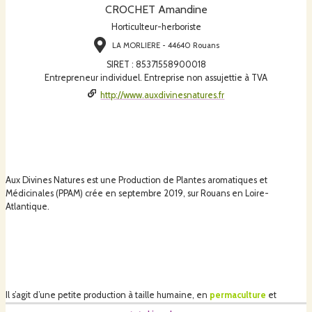
CROCHET Amandine
Horticulteur-herboriste
LA MORLIERE - 44640 Rouans
SIRET
:
85371558900018
Entrepreneur individuel. Entreprise non assujettie à TVA
http://www.auxdivinesnatures.fr
Aux Divines Natures est une Production de Plantes aromatiques et
Médicinales (PPAM) crée en septembre 2019, sur Rouans en Loire-
Atlantique.
Il s’agit d’une petite production à taille humaine, en
permaculture
et
agriculture biologique
. J’y cultive les plantes, les récolte à la main, les