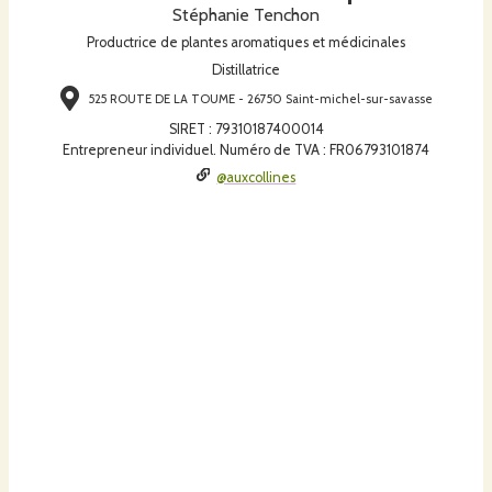
Stéphanie Tenchon
Productrice de plantes aromatiques et médicinales
Distillatrice
525 ROUTE DE LA TOUME - 26750 Saint-michel-sur-savasse
SIRET
:
79310187400014
Entrepreneur individuel. Numéro de TVA : FR06793101874
@auxcollines