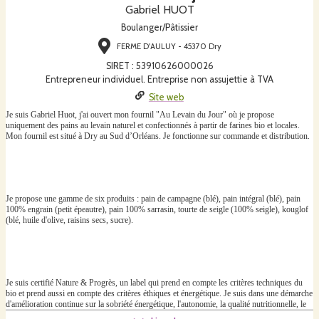
Gabriel HUOT
Boulanger/Pâtissier
FERME D'AULUY - 45370 Dry
SIRET
:
53910626000026
Entrepreneur individuel. Entreprise non assujettie à TVA
Site web
Je suis Gabriel Huot, j'ai ouvert mon fournil "Au Levain du Jour" où je propose
uniquement des pains au levain naturel et confectionnés à partir de farines bio et locales.
Mon fournil est situé à Dry au Sud d’Orléans. Je fonctionne sur commande et distribution.
Je propose une gamme de six produits : pain de campagne (blé), pain intégral (blé), pain
100% engrain (petit épeautre), pain 100% sarrasin, tourte de seigle (100% seigle), kouglof
(blé, huile d'olive, raisins secs, sucre).
Je suis certifié Nature & Progrès, un label qui prend en compte les critères techniques du
bio et prend aussi en compte des critères éthiques et énergétique. Je suis dans une démarche
d'amélioration continue sur la sobriété énergétique, l'autonomie, la qualité nutritionnelle, le
circuit court. C'est dans cet esprit que tous les pains sont fait à la main, sans aucune