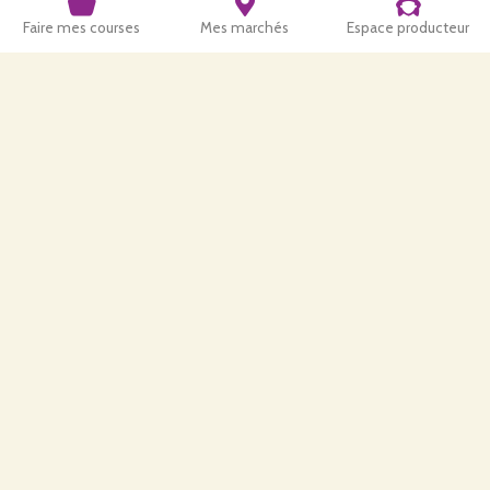
Faire mes courses
Mes marchés
Espace producteur
Complet au chanvre