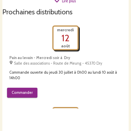
Lire plus
machine, cuits avec un four à bois.
Prochaines distributions
mercredi
12
août
Pain au levain - Mercredi soir à Dry
Salle des associations - Route de Meung - 45370 Dry
Commande ouverte du
jeudi 30 juillet à 0h00
au
lundi 10 août à
14h00
Commander
vendredi
14
août