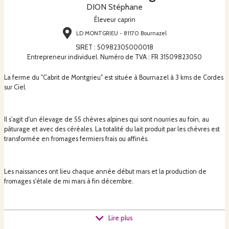
DION Stéphane
Éleveur caprin
LD MONTGRIEU - 81170 Bournazel
SIRET
:
50982305000018
Entrepreneur individuel. Numéro de TVA : FR 31509823050
La ferme du "Cabrit de Montgrieu" est située à Bournazel à 3 kms de Cordes
sur Ciel.
Il s'agit d'un élevage de 55 chèvres alpines qui sont nourries au foin, au
pâturage et avec des céréales. La totalité du lait produit par les chèvres est
transformée en fromages fermiers frais ou affinés.
Les naissances ont lieu chaque année début mars et la production de
fromages s'étale de mi mars à fin décembre.
La fromagerie est ouverte tous les jours de 10h à 12h sauf le dimanche.
Lire plus