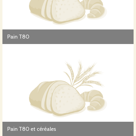
Pain T80
Pain T80 et céréales