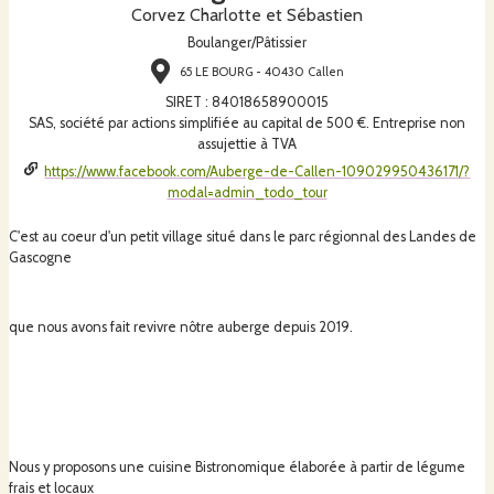
Corvez Charlotte et Sébastien
Boulanger/Pâtissier
65 LE BOURG - 40430 Callen
SIRET
:
84018658900015
SAS, société par actions simplifiée au capital de 500 €. Entreprise non
assujettie à TVA
https://www.facebook.com/Auberge-de-Callen-109029950436171/?
modal=admin_todo_tour
C'est au coeur d'un petit village situé dans le parc régionnal des Landes de
Gascogne
que nous avons fait revivre nôtre auberge depuis 2019.
Nous y proposons une cuisine Bistronomique élaborée à partir de légume
frais et locaux