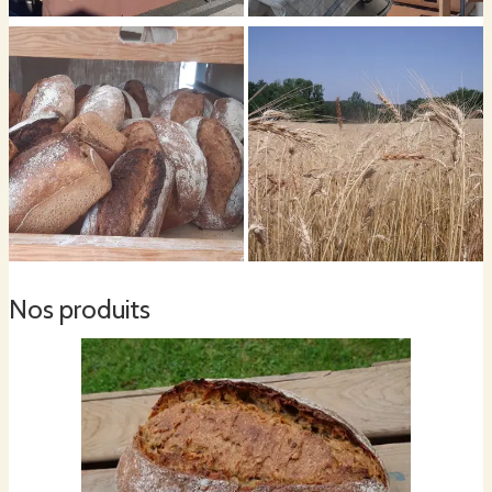
La farine T80
. C’est un intermédiaire entre la farine blanche et la farine
complète : une partie du son est présent, avec son lot de fibres et surtout
d’éléments minéraux. De plus, lorsqu’elle est issue d’un moulin à meule de
pierre, le germe est inclus à la farine. Il est source de vitamines et de lipides
et apporte des arômes et plus d’onctuosité à la mie. Sur meule de pierre, la
farine subie moins d’oxydation, et moins d’oxydation = moins de perte
d’arômes.
Nos produits