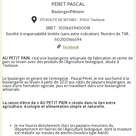
PÉRET PASCAL
Boulanger/Pâtissier
275 ROUTE DE SEYSSES - 31100 Toulouse
SIRET
:
10016659400018
Société à responsabilité limitée (sans autre indication). Numéro de TVA :
fr02100166594
Facebook
AU PETIT PAIN,
c’est une boulangerie artisanale de fabrication et vente de
pain au levain avec des produits de l’Agriculture biologique, située à
Toulouse.
Le boulanger et gérant de l’entreprise : Pascal Péret. Je me suis formé à la
boulangerie au levain à partir de 2021 aux côtés de paysans boulangers, au
cours d’une formation agricole, puis en travaillant dans une boulangerie
artisanale.
La raison d’être de « AU PETIT PAIN » réside dans le lien entre
agriculture, écologie et alimentation simple et naturelle.
Je me fournis directement chez les paysans-meuniers du
département en farines de l’Agriculture biologique, dont la mouture
est réalisée sur meules de pierres (moulins type Astrié).