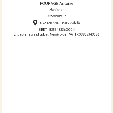
FOURAGE Antoine
Maraîcher
Arboriculteur
31 LA BABINAIS - 44260 Malville
SIRET
:
83534333600011
Entrepreneur individuel. Numéro de TVA : FR03835343336