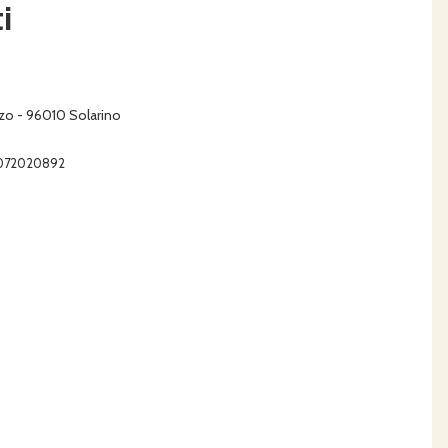
i
zo - 96010 Solarino
01072020892