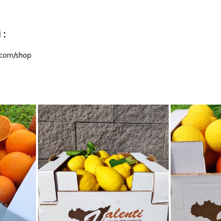
i
:
.com/shop